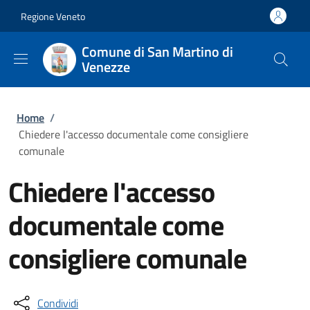
Salta al contenuto principale
Skip to footer content
Regione Veneto
Comune di San Martino di
Venezze
Briciole di pane
Home
/
Chiedere l'accesso documentale come consigliere
comunale
Chiedere l'accesso
documentale come
consigliere comunale
Condividi