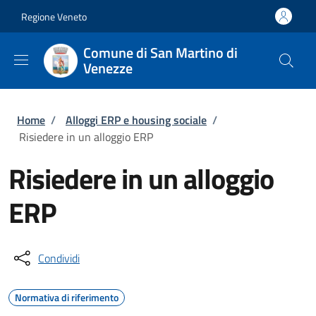
Salta al contenuto principale
Skip to footer content
Regione Veneto
Comune di San Martino di
Venezze
Briciole di pane
Home
/
Alloggi ERP e housing sociale
/
Risiedere in un alloggio ERP
Risiedere in un alloggio
ERP
Condividi
Normativa di riferimento