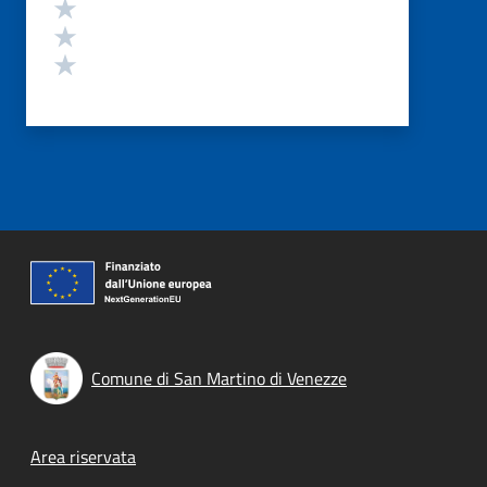
Valuta 3 stelle su 5
Valuta 2 stelle su 5
Valuta 1 stelle su 5
Comune di San Martino di Venezze
Footer menu
Area riservata