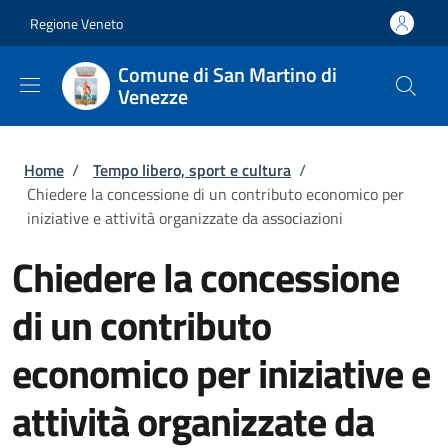
Salta al contenuto principale
Skip to footer content
Regione Veneto
Comune di San Martino di
Venezze
Briciole di pane
Home
/
Tempo libero, sport e cultura
/
Chiedere la concessione di un contributo economico per
iniziative e attività organizzate da associazioni
Chiedere la concessione
di un contributo
economico per iniziative e
attività organizzate da