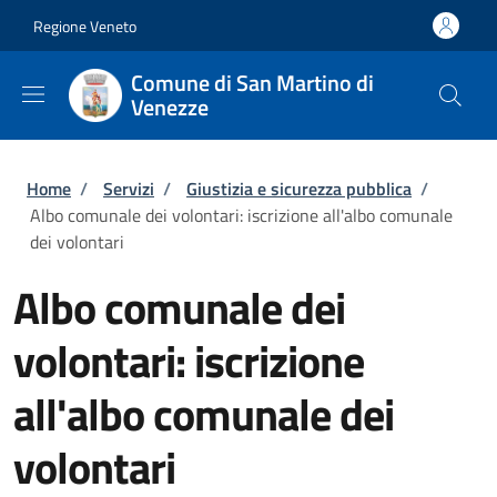
Salta al contenuto principale
Skip to footer content
Regione Veneto
Comune di San Martino di
Venezze
Briciole di pane
Home
/
Servizi
/
Giustizia e sicurezza pubblica
/
Albo comunale dei volontari: iscrizione all'albo comunale
dei volontari
Albo comunale dei
volontari: iscrizione
all'albo comunale dei
volontari