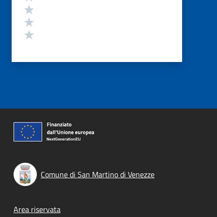
Valuta 3 stelle su 5
Valuta 2 stelle su 5
Valuta 1 stelle su 5
Comune di San Martino di Venezze
Footer menu
Area riservata