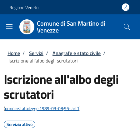
Salta al contenuto principale
Skip to footer content
Regione Veneto
Comune di San Martino di
Venezze
Briciole di pane
Home
/
Servizi
/
Anagrafe e stato civile
/
Iscrizione all'albo degli scrutatori
Iscrizione all'albo degli
scrutatori
(
urn:nir:stato:legge:1989-03-08;95~art1
)
Servizio attivo