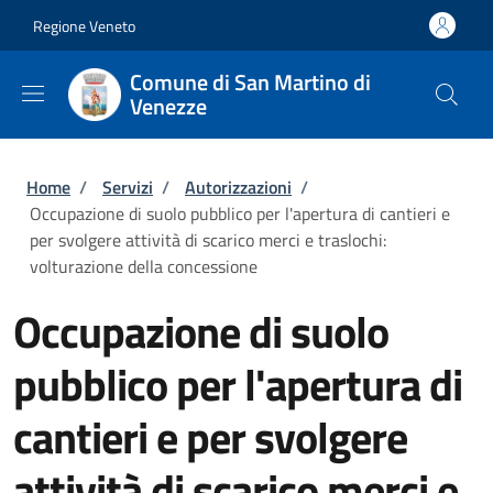
Salta al contenuto principale
Skip to footer content
Regione Veneto
Comune di San Martino di
Venezze
Briciole di pane
Home
/
Servizi
/
Autorizzazioni
/
Occupazione di suolo pubblico per l'apertura di cantieri e
per svolgere attività di scarico merci e traslochi:
volturazione della concessione
Occupazione di suolo
pubblico per l'apertura di
cantieri e per svolgere
attività di scarico merci e