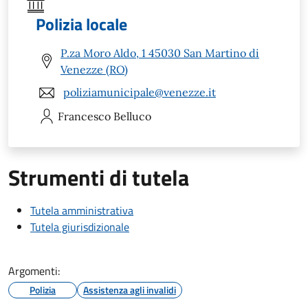
Polizia locale
P.za Moro Aldo, 1 45030 San Martino di
Venezze (RO)
poliziamunicipale@venezze.it
Francesco
Belluco
Strumenti di tutela
Tutela amministrativa
Tutela giurisdizionale
Argomenti:
Polizia
Assistenza agli invalidi