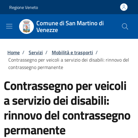
Salta al contenuto principale
Skip to footer content
Regione Veneto
Comune di San Martino di
Venezze
Briciole di pane
Home
/
Servizi
/
Mobilità e trasporti
/
Contrassegno per veicoli a servizio dei disabili: rinnovo del
contrassegno permanente
Contrassegno per veicoli
a servizio dei disabili:
rinnovo del contrassegno
permanente