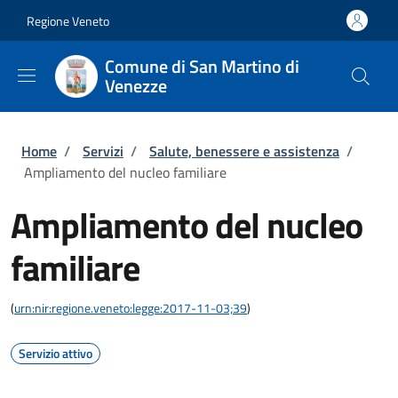
Salta al contenuto principale
Skip to footer content
Regione Veneto
Comune di San Martino di
Venezze
Briciole di pane
Home
/
Servizi
/
Salute, benessere e assistenza
/
Ampliamento del nucleo familiare
Ampliamento del nucleo
familiare
(
urn:nir:regione.veneto:legge:2017-11-03;39
)
Servizio attivo