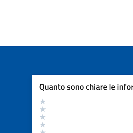
Quanto sono chiare le info
Valutazione
Valuta 5 stelle su 5
Valuta 4 stelle su 5
Valuta 3 stelle su 5
Valuta 2 stelle su 5
Valuta 1 stelle su 5