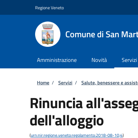
Salta al contenuto principale
Skip to footer content
Regione Veneto
Comune di San Mart
Amministrazione
Novità
Servizi
Briciole di pane
Home
/
Servizi
/
Salute, benessere e assis
Rinuncia all'asse
dell'alloggio
(
urn:nir:regione.veneto:regolamento:2018-08-10;4
)