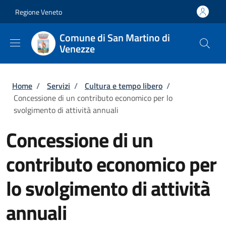
Salta al contenuto principale
Skip to footer content
Regione Veneto
Comune di San Martino di
Venezze
Briciole di pane
Home
/
Servizi
/
Cultura e tempo libero
/
Concessione di un contributo economico per lo
svolgimento di attività annuali
Concessione di un
contributo economico per
lo svolgimento di attività
annuali